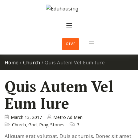
GIVE
Home
/
Church
/
Quis Autem Vel Eum Iure
Quis Autem Vel
Eum Iure
March 13, 2017
Metro Ad Men
Church
,
God
,
Pray
,
Stories
3
Aliquam erat volutpat. Duis ac turpis. Donec sit amet